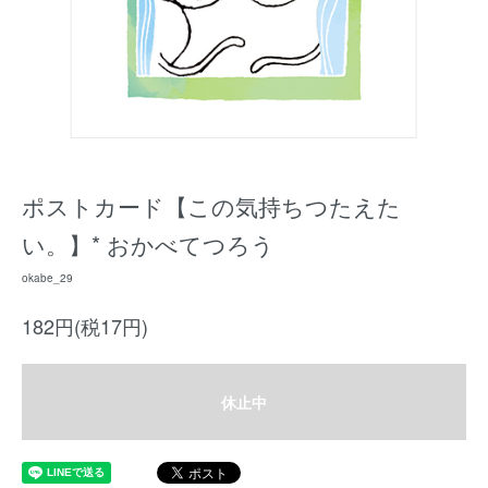
ポストカード【この気持ちつたえた
い。】* おかべてつろう
okabe_29
182円(税17円)
休止中