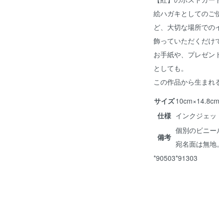
絵ハガキとしてのご
ど、大切な場所での
飾っていただくだけ
お手紙や、プレゼン
としても。
この作品から生まれ
サイズ
10cm×14.
仕様
インクジェッ
個別のビニー
備考
宛名面は無地
*90503*91303