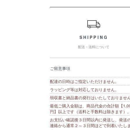
ショッピングガイド
SHIPPING
配送・送料について
ご留意事項
配達の日時はご指定いただけません。
ラッピング等は対応しておりません。
領収書と納品書の発行はいたしておりませ
最低ご購入金額は、商品代金の合計額【1,00
円】以上です（送料と手数料は除きます）
お支払い確認後３日間以内に発送し、発送
連絡から通常２～３日間ほどで到着いたし