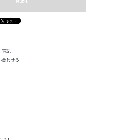
休止中
く表記
い合わせる
ドです。