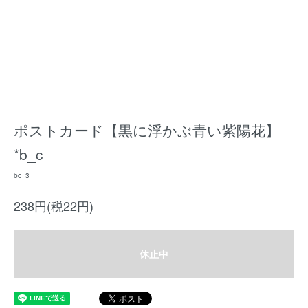
ポストカード【黒に浮かぶ青い紫陽花】
*b_c
bc_3
238円(税22円)
休止中