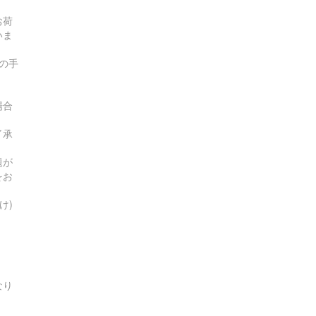
お荷
いま
の手
場合
了承
題が
をお
け)
なり