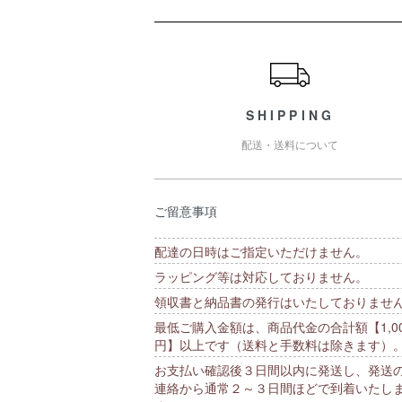
ショッピングガイド
SHIPPING
配送・送料について
ご留意事項
配達の日時はご指定いただけません。
ラッピング等は対応しておりません。
領収書と納品書の発行はいたしておりませ
最低ご購入金額は、商品代金の合計額【1,00
円】以上です（送料と手数料は除きます）
お支払い確認後３日間以内に発送し、発送
連絡から通常２～３日間ほどで到着いたし