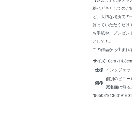
絵ハガキとしてのご
ど、大切な場所での
飾っていただくだけ
お手紙や、プレゼン
としても。
この作品から生まれ
サイズ
10cm×14.
仕様
インクジェッ
個別のビニー
備考
宛名面は無地
*90503*91303*9160