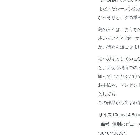
まだまだシーズン前
ひっそりと、次の季
島の人々は、おうち
歩いていると｢ヤー
かい時間を過ごせま
絵ハガキとしてのご
ど、大切な場所での
飾っていただくだけ
お手紙や、プレゼン
としても。
この作品から生まれ
サイズ
10cm×14.
備考
個別のビニー
*90101*90701