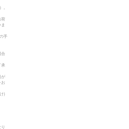
す）。
お荷
いま
の手
場合
了承
題が
をお
け)
なり