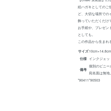
絵ハガキとしてのご
ど、大切な場所での
飾っていただくだけ
お手紙や、プレゼン
としても。
この作品から生まれ
サイズ
10cm×14.
仕様
インクジェッ
個別のビニー
備考
宛名面は無地
*90411*90503