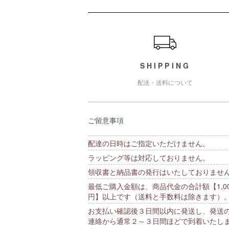
ショッピングガイド
SHIPPING
配送・送料について
ご留意事項
配達の日時はご指定いただけません。
ラッピング等は対応しておりません。
領収書と納品書の発行はいたしておりませ
最低ご購入金額は、商品代金の合計額【1,00
円】以上です（送料と手数料は除きます）
お支払い確認後３日間以内に発送し、発送
連絡から通常２～３日間ほどで到着いたし