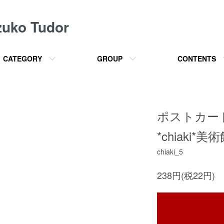
o Tudor
CATEGORY
GROUP
CONTENTS
ポストカー
*chiaki*美
chiaki_5
238円(税22円)