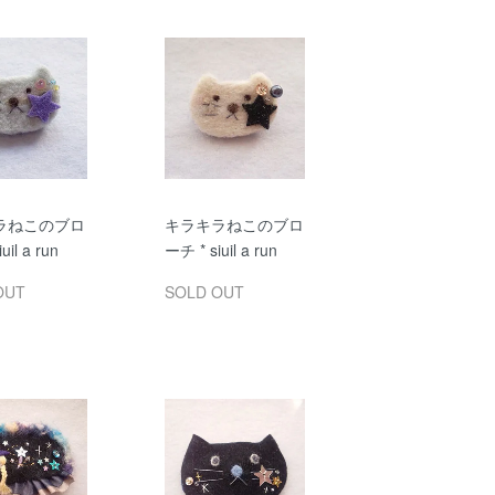
ラねこのブロ
キラキラねこのブロ
uil a run
ーチ * siuil a run
OUT
SOLD OUT