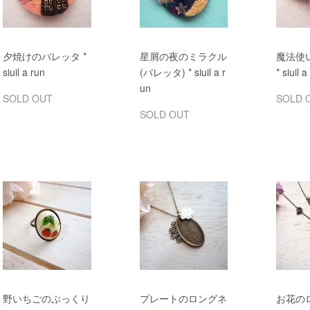
夕焼けのバレッタ *
星屑の夜のミラクル
魔法使
siuil a run
(バレッタ) * siuil a r
* siuil a
un
SOLD OUT
SOLD 
SOLD OUT
野いちごのぷっくり
プレートのロングネ
お花の