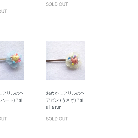
SOLD OUT
OUT
しフリルのヘ
おめかしフリルのヘ
ハート) * si
アピン (うさぎ) * si
n
uil a run
OUT
SOLD OUT