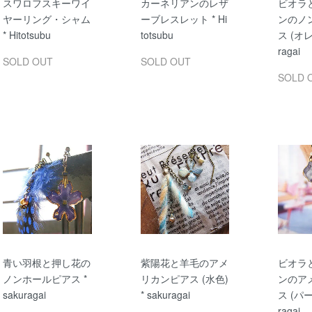
スワロフスキーワイ
カーネリアンのレザ
ビオラ
ヤーリング・シャム
ーブレスレット * Hi
ンのノ
* Hitotsubu
totsubu
ス (オレ
ragai
SOLD OUT
SOLD OUT
SOLD 
青い羽根と押し花の
紫陽花と羊毛のアメ
ビオラ
ノンホールピアス *
リカンピアス (水色)
ンのア
sakuragai
* sakuragai
ス (パー
ragai